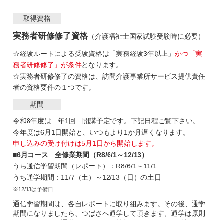
取得資格
実務者研修修了資格
（介護福祉士国家試験受験時に必要）
☆経験ルートによる受験資格は「実務経験3年以上」
かつ「実
務者研修修了」が条件
となります。
☆実務者研修修了の資格は、訪問介護事業所サービス提供責任
者の資格要件の１つです。
期間
令和8年度は 年1回 開講予定です。下記日程ご覧下さい。
今年度は6月1日開始と、いつもより1か月遅くなります。
申し込みの受け付けは5月1日から開始します。
■6月コース 全修業期間（R8/6/1～12/13）
うち通信学習期間（レポート）：R8/6/1～11/1
うち通学期間：11/7（土）～12/13（日）の土日
※12/13は予備日
通信学習期間は、各自レポートに取り組みます。その後、通学
期間になりましたら、つばさへ通学して頂きます。通学は原則