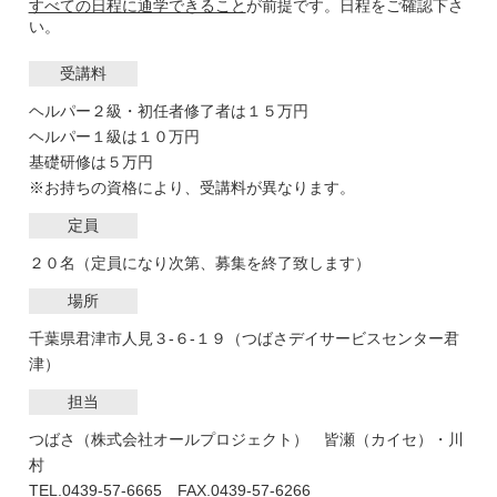
すべての日程に通学できること
が前提です。日程をご確認下さ
い。
受講料
ヘルパー２級・初任者修了者は１５万円
ヘルパー１級は１０万円
基礎研修は５万円
※お持ちの資格により、受講料が異なります。
定員
２０名（定員になり次第、募集を終了致します）
場所
千葉県君津市人見３-６-１９（つばさデイサービスセンター君
津）
担当
つばさ（株式会社オールプロジェクト） 皆瀬（カイセ）・川
村
TEL.0439-57-6665 FAX.0439-57-6266