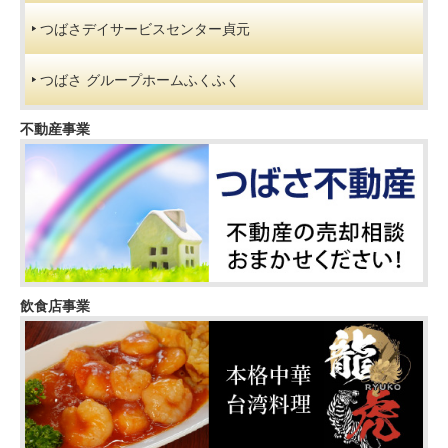
指
つばさデイサービスセンター貞元
定
講
つばさ グループホームふくふく
座）
不動産事業
飲食店事業