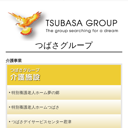
稿
福
Previous
ナ
祉
post:
ビ
用
ゲ
具
ー
専
シ
門
ョ
相
つばさグループ
ン
談
員
養
介護事業
成
土
日
講
特別養護老人ホーム夢の郷
座
（千
葉
特別養護老人ホームつばさ
県
知
つばさデイサービスセンター君津
事