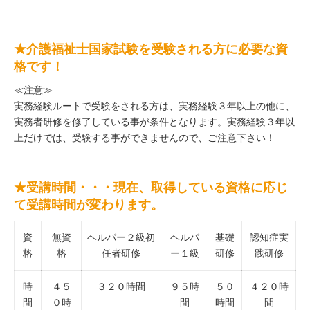
★介護福祉士国家試験を受験される方に必要な資
格です！
≪注意≫
実務経験ルートで受験をされる方は、実務経験３年以上の他に、
実務者研修を修了している事が条件となります。実務経験３年以
上だけでは、受験する事ができませんので、ご注意下さい！
★受講時間・・・現在、取得している資格に応じ
て受講時間が変わります。
資
無資
ヘルパー２級初
ヘルパ
基礎
認知症実
格
格
任者研修
ー１級
研修
践研修
時
４５
３２０時間
９５時
５０
４２０時
間
０時
間
時間
間